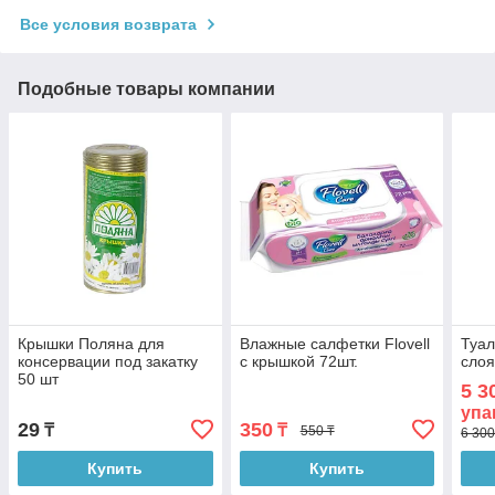
Все условия возврата
Подобные товары компании
Крышки Поляна для
Влажные салфетки Flovell
Туал
консервации под закатку
с крышкой 72шт.
слоя
50 шт
5 3
упа
29
350
₸
₸
550 ₸
6 300
Купить
Купить