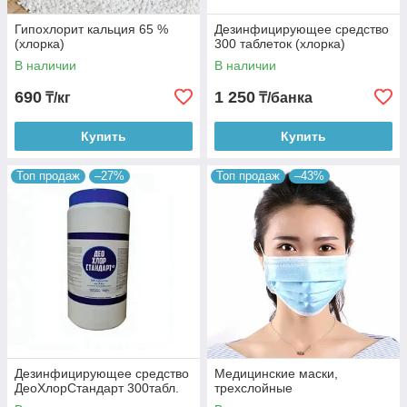
Гипохлорит кальция 65 %
Дезинфицирующее средство
(хлорка)
300 таблеток (хлорка)
В наличии
В наличии
690
1 250
₸/кг
₸/банка
Купить
Купить
Топ продаж
–27%
Топ продаж
–43%
Дезинфицирующее средство
Медицинские маски,
ДеоХлорСтандарт 300табл.
трехслойные