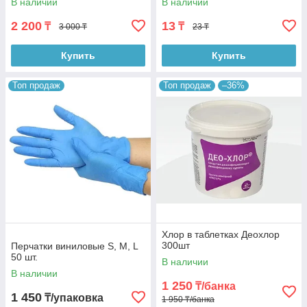
В наличии
В наличии
2 200
13
₸
₸
3 000 ₸
23 ₸
Купить
Купить
Топ продаж
Топ продаж
–36%
Хлор в таблетках Деохлор
300шт
Перчатки виниловые S, M, L
50 шт.
В наличии
В наличии
1 250
₸/банка
1 450
₸/упаковка
1 950 ₸/банка