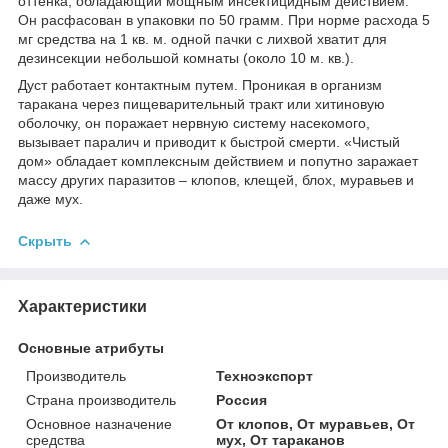
оттенка, обладающий мощным инсектицидным действием.
Он расфасован в упаковки по 50 грамм. При норме расхода 5
мг средства на 1 кв. м. одной пачки с лихвой хватит для
дезинсекции небольшой комнаты (около 10 м. кв.).
Дуст работает контактным путем. Проникая в организм
таракана через пищеварительный тракт или хитиновую
оболочку, он поражает нервную систему насекомого,
вызывает паралич и приводит к быстрой смерти. «Чистый
дом» обладает комплексным действием и попутно заражает
массу других паразитов – клопов, клещей, блох, муравьев и
даже мух.
Скрыть
Характеристики
Основные атрибуты
Производитель
Техноэкспорт
Страна производитель
Россия
Основное назначение
От клопов, От муравьев, От
средства
мух, От тараканов