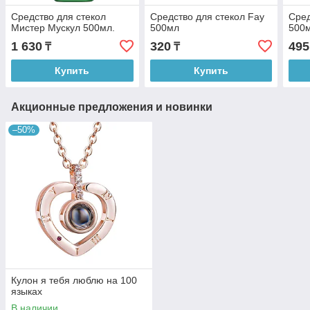
Средство для стекол
Средство для стекол Fay
Сред
Мистер Мускул 500мл.
500мл
500м
1 630
320
495
₸
₸
Купить
Купить
Акционные предложения и новинки
–50%
Кулон я тебя люблю на 100
языках
В наличии