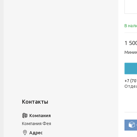
В нал
1 50
Миним
+7 (70
Отдел
Компания Фея