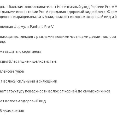
нь + бальзам-ополаскиватель + Интенсивный уход Pantene Pro-V У
ельными веществами Pro-V, придавая здоровый вид и блеск. Форм
ционно выращиваемым в Азии, придает волосам здоровый вид и б
шенная формула Pantene Pro-V:
вающая коллекция с разглаживающими частицами делает волосы 
ию.
ма защиты с кератином.
кция Блестящие и шелковистые:
плексом гуара
т волосы сильными и сияющими
ает структуру поверхности волос от корней до самых кончиков
ет волосам здоровый вид
б применения: