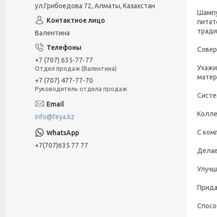
ул.Грибоедова 72, Алматы, Казахстан
Шампу
питат
тради
Валентина
Совер
+7 (707) 635-77-77
Ухажи
Отдел продаж (Валентина)
матер
+7 (707) 477-77-70
Руководитель отдела продаж
Систе
Колле
info@feya.kz
С ком
+7(707)635 77 77
Делае
Улучш
Прида
Спосо