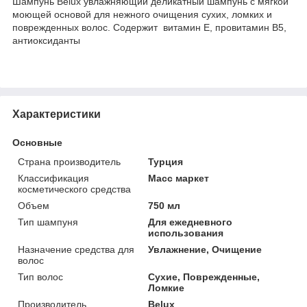
Шампунь Belux увлажняющий деликатный шампунь с мягкой
моющей основой для нежного очищения сухих, ломких и
поврежденных волос. Содержит витамин Е, провитамин В5,
антиоксиданты
Характеристики
Основные
Страна производитель
Турция
Классификация
Масс маркет
косметического средства
Объем
750 мл
Тип шампуня
Для ежедневного
использования
Назначение средства для
Увлажнение, Очищение
волос
Тип волос
Сухие, Поврежденные,
Ломкие
Производитель
Belux