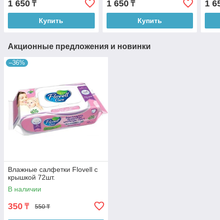
1 650
1 650
1 6
₸
₸
парафинов, 400 мл
парафинов 400 мл
2-в-
400 
Купить
Купить
Акционные предложения и новинки
–36%
Влажные салфетки Flovell с
крышкой 72шт.
В наличии
350
₸
550 ₸