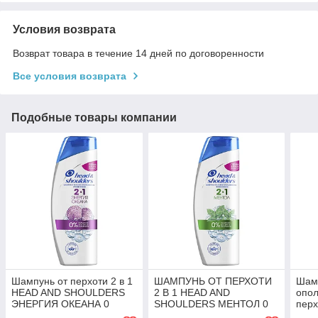
Условия возврата
Возврат товара в течение 14 дней по договоренности
Все условия возврата
Подобные товары компании
Шампунь от перхоти 2 в 1
ШАМПУНЬ ОТ ПЕРХОТИ
Шамп
HEAD AND SHOULDERS
2 В 1 HEAD AND
опол
ЭНЕРГИЯ ОКЕАНА 0
SHOULDERS МЕНТОЛ 0
перх
парабенов, фосфатов,
парабенов, фосфатов,
shou