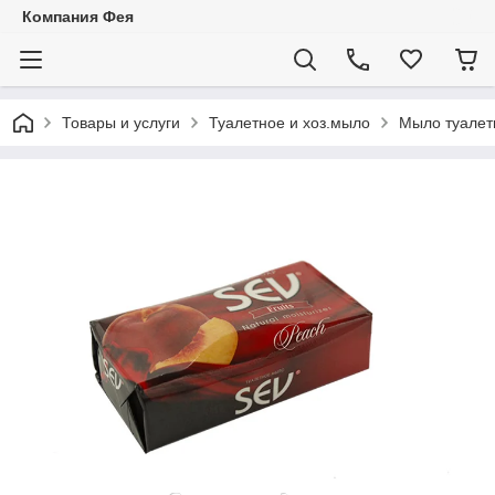
Компания Фея
Товары и услуги
Туалетное и хоз.мыло
Мыло туалет