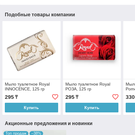
Подобные товары компании
Мыло туалетное Royal
Мыло туалетное Royal
Мыл
INNOCENCE, 125 гр
РОЗА, 125 гр
Pome
295
295
330
₸
₸
Купить
Купить
Акционные предложения и новинки
Топ продаж
–38%