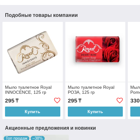
Подобные товары компании
Мыло туалетное Royal
Мыло туалетное Royal
Мыл
INNOCENCE, 125 гр
РОЗА, 125 гр
Pome
295
295
330
₸
₸
Купить
Купить
Акционные предложения и новинки
Топ продаж
–38%