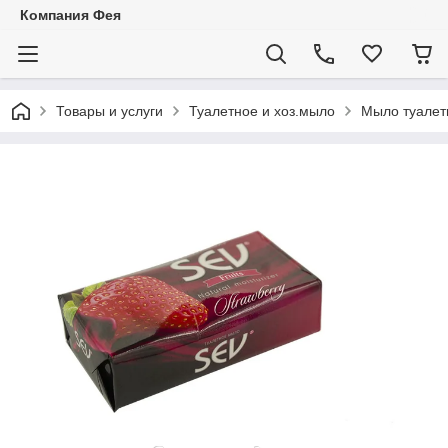
Компания Фея
Товары и услуги
Туалетное и хоз.мыло
Мыло туалетн