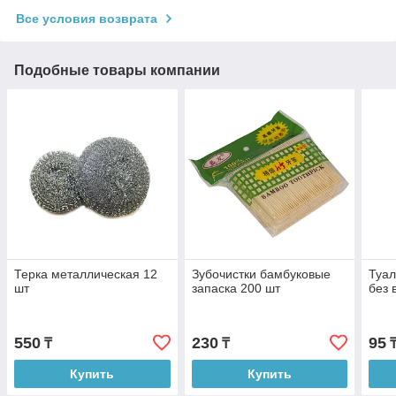
Все условия возврата
Подобные товары компании
Терка металлическая 12
Зубочистки бамбуковые
Туал
шт
запаска 200 шт
без 
550
230
95
₸
₸
₸
Купить
Купить