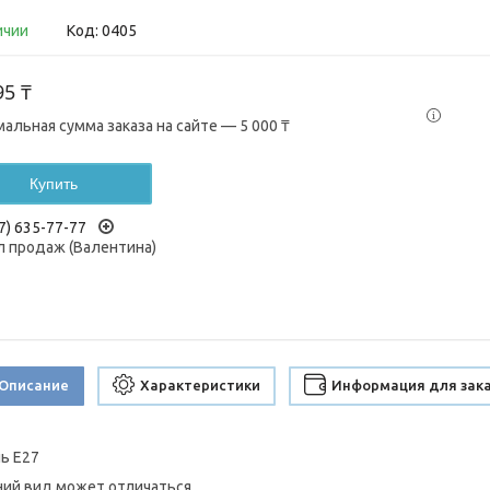
ичии
Код:
0405
95 ₸
альная сумма заказа на сайте — 5 000 ₸
Купить
7) 635-77-77
 продаж (Валентина)
Описание
Характеристики
Информация для зак
ь E27
ий вид может отличаться