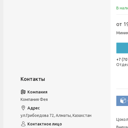
В нал
от
1
Миним
+7 (70
Отдел
Компания Фея
ул.Грибоедова 72, Алматы, Казахстан
Цокол
Внешн