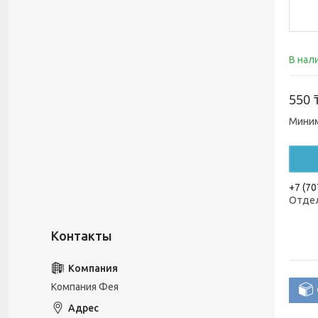
В нал
550 
Миним
+7 (70
Отдел
Компания Фея