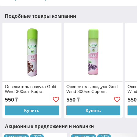
Подобные товары компании
Освежитель воздуха Gold
Освежитель воздуха Gold
Осве
Wind 300мл. Кофе
Wind 300мл.Сирень
Wind
550
550
550
₸
₸
Купить
Купить
Акционные предложения и новинки
Топ продаж
–33%
Топ продаж
–31%