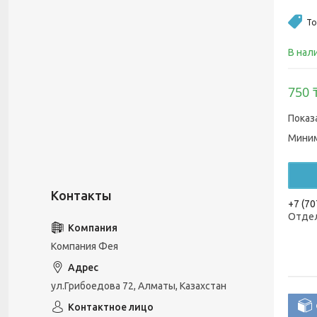
То
В нал
750 
Показ
Миним
+7 (70
Отдел
Компания Фея
ул.Грибоедова 72, Алматы, Казахстан