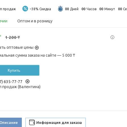
0
0
0
0
0
0
0
0
п продаж
–38%
Дней
Часов
Минут
Се
ичии
Оптом и в розницу
₸
1 200 ₸
ать оптовые цены
альная сумма заказа на сайте — 5 000 ₸
Купить
7) 635-77-77
 продаж (Валентина)
Описание
Информация для заказа