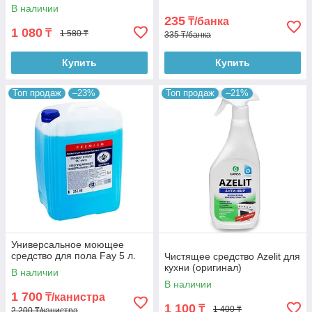
В наличии
235
₸/банка
1 080
₸
1 580 ₸
335 ₸/банка
Купить
Купить
Топ продаж
–23%
Топ продаж
–21%
Универсальное моющее
средство для пола Fay 5 л.
Чистящее средство Azelit для
кухни (оригинал)
В наличии
В наличии
1 700
₸/канистра
1 100
₸
1 400 ₸
2 200 ₸/канистра