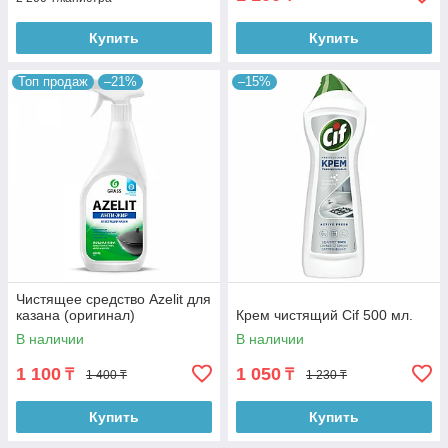
Купить
Купить
Топ продаж
–21%
–15%
Чистящее средство Azelit для
казана (оригинал)
Крем чистящий Cif 500 мл.
В наличии
В наличии
1 100
1 050
₸
₸
1 400 ₸
1 230 ₸
Купить
Купить