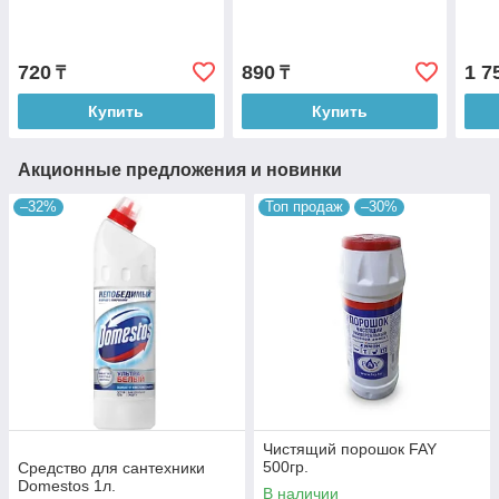
720
890
1 7
₸
₸
Купить
Купить
Акционные предложения и новинки
–32%
Топ продаж
–30%
Чистящий порошок FAY
500гр.
Средство для сантехники
Domestos 1л.
В наличии